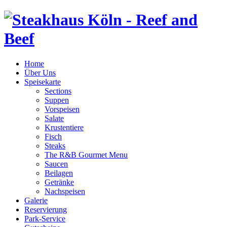
Home
Über Uns
Speisekarte
Sections
Suppen
Vorspeisen
Salate
Krustentiere
Fisch
Steaks
The R&B Gourmet Menu
Saucen
Beilagen
Getränke
Nachspeisen
Galerie
Reservierung
Park-Service