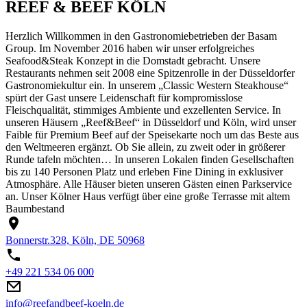
REEF & BEEF KÖLN
Herzlich Willkommen in den Gastronomiebetrieben der Basam
Group. Im November 2016 haben wir unser erfolgreiches
Seafood&Steak Konzept in die Domstadt gebracht. Unsere
Restaurants nehmen seit 2008 eine Spitzenrolle in der Düsseldorfer
Gastronomiekultur ein. In unserem „Classic Western Steakhouse“
spürt der Gast unsere Leidenschaft für kompromisslose
Fleischqualität, stimmiges Ambiente und exzellenten Service. In
unseren Häusern „Reef&Beef“ in Düsseldorf und Köln, wird unser
Faible für Premium Beef auf der Speisekarte noch um das Beste aus
den Weltmeeren ergänzt. Ob Sie allein, zu zweit oder in größerer
Runde tafeln möchten… In unseren Lokalen finden Gesellschaften
bis zu 140 Personen Platz und erleben Fine Dining in exklusiver
Atmosphäre. Alle Häuser bieten unseren Gästen einen Parkservice
an. Unser Kölner Haus verfügt über eine große Terrasse mit altem
Baumbestand
Bonnerstr.328, Köln, DE 50968
+49 221 534 06 000
info@reefandbeef-koeln.de