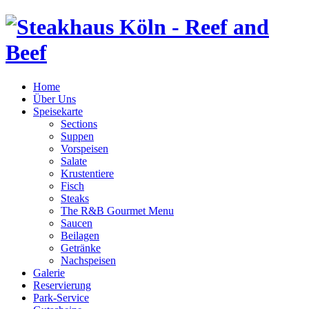
Home
Über Uns
Speisekarte
Sections
Suppen
Vorspeisen
Salate
Krustentiere
Fisch
Steaks
The R&B Gourmet Menu
Saucen
Beilagen
Getränke
Nachspeisen
Galerie
Reservierung
Park-Service